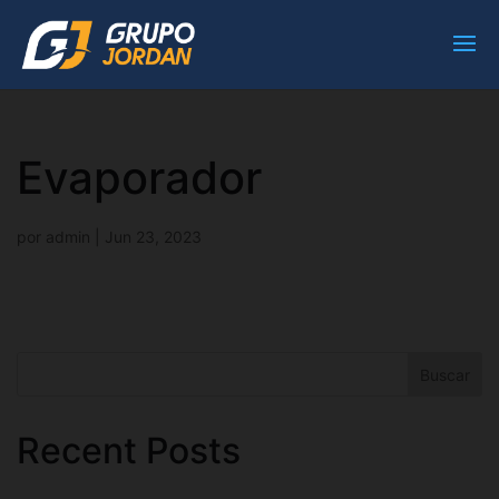
Evaporador
por
admin
|
Jun 23, 2023
Buscar
Recent Posts