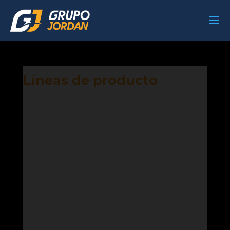
Líneas de producto
Contamos con una alta gama de repuestos
que cuentan con garantía de calidad.
Somos especialistas en la comercialización de
partes y piezas automotrices en las
siguientes líneas: eléctrica, mecánica
preventiva, climatización y accesorios.
Trabajamos constantemente en la