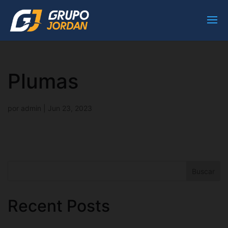
Plumas
por
admin
|
Jun 23, 2023
Buscar
Recent Posts