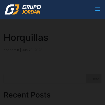
Horquillas
por
admin
|
Jun 23, 2023
Buscar
Recent Posts