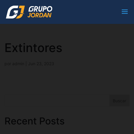
Extintores
por
admin
|
Jun 23, 2023
Buscar
Recent Posts