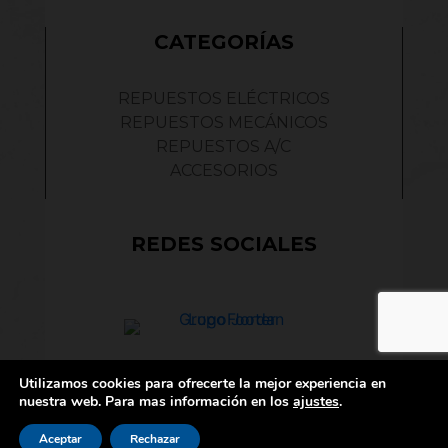
CATEGORÍAS
REPUESTOS ELÉCTRICOS
REPUESTOS MECÁNICOS
REPUESTOS A/C
ACCESORIOS
REDES SOCIALES
Empresa Ecuatoriana establecida en 1996.
Utilizamos cookies para ofrecerte la mejor experiencia en
Dedicada a la importación, venta y
nuestra web. Para mas información en los
ajustes
.
distribución de repuestos automotrices de
alta calidad.
¡Chatea con Nosotros!
Aceptar
Rechazar