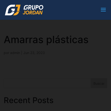
Amarras plásticas
por
admin
|
Jun 23, 2023
Buscar
Recent Posts