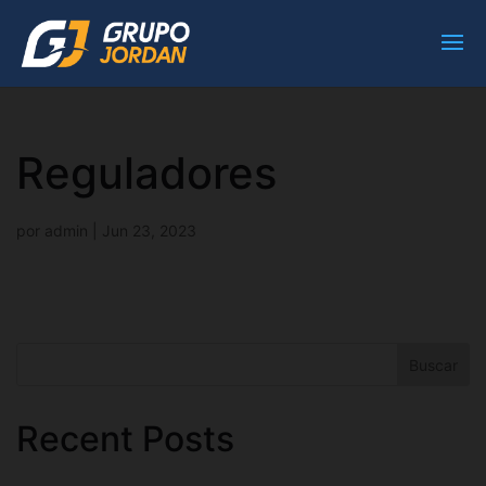
Reguladores
por
admin
|
Jun 23, 2023
Buscar
Recent Posts