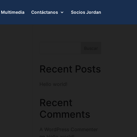
Multimedia
Contáctanos
Socios Jordan
Buscar
Recent Posts
Hello world!
Recent
Comments
A WordPress Commenter
en
Hello world!