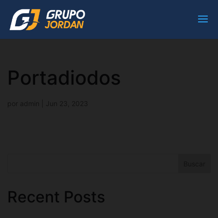
Portadiodos
por
admin
|
Jun 23, 2023
Buscar
Recent Posts