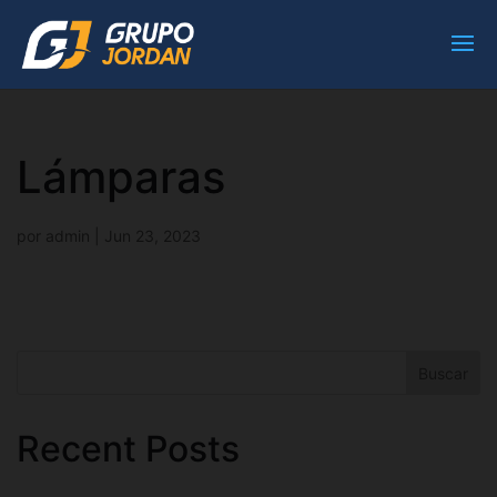
Lámparas
por
admin
|
Jun 23, 2023
Buscar
Recent Posts