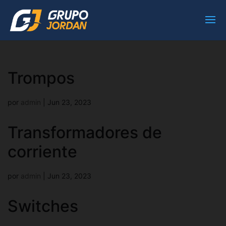
Trompos
por
admin
|
Jun 23, 2023
Transformadores de
corriente
por
admin
|
Jun 23, 2023
Switches